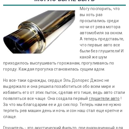
Могу поспорить, что
вы хоть раз
просыпались среди
ночи от рева мотора
автомобиля за окном.
А теперь представьте,
что первые авто все
были без глушителя! И
какой же шум
приходилось выслушивать горожанам, прогуливаясь по
городу. Каждая прогулка становилась сущим адом.
Но все-таки однажды, сердце Эль Долорес Джонс не
выдержало и она решила позаботиться обо всем мире и
избавить его от этих пыток, сделав его тише, ведь авто стали
появляться все чаще. Она создала первый
глушители авто
!
За что мы благодарим ее и до сих пор. Теперь нам не нужно
терпеть рев машин день и ночь и сон наш стал еще крепче и
слаще.
Глушитель - это акустический фильтр, предназначенный для