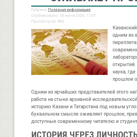
Рубрика:
Полезная информация
Опубликовано: 03 июня 2026, 17:07
Просмотров: 806
Казанский
одним из 
переплета
современн
лаборатор
открытий.
наука, гд
прошлое о
Одним из ярчайших представителей этого на
работа на стыке архивной исследовательской
историю Казани и Татарстана под новым угло
буквальном смысле оживляет прошлое, прев
доступные современному читателю и студент
ИСТОРИЯ ЧЕРЕЗ ЛИЧНОСТ