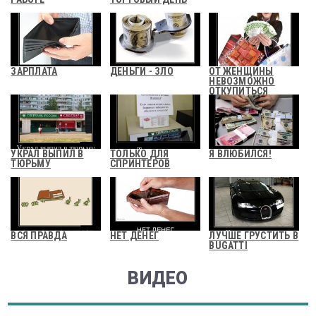
ЗАРПЛАТА
ДЕНЬГИ - ЗЛО
ОТ ЖЕНЩИНЫ
НЕВОЗМОЖНО
ОТКУПИТЬСЯ
ДЕНЬГАМИ
УКРАЛ ВЫПИЛ В
ТОЛЬКО ДЛЯ
Я ВЛЮБИЛСЯ!
ТЮРЬМУ
СПРИНТЕРОВ
ВСЯ ПРАВДА
НЕТ ДЕНЕГ
ЛУЧШЕ ГРУСТИТЬ В
BUGATTI
ВИДЕО