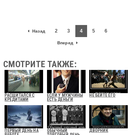
2
3
4
5
6
Назад
Вперед
СМОТРИТЕ ТАКЖЕ:
РАСЩИТАЛСЯ С
ЕСЛИ У МУЖЧИНЫ
НЕ БЕЙТЕ ЕГО
КРЕДИТАМИ
ЕСТЬ ДЕНЬГИ
ПЕРВЫЙ ДЕНЬ НА
ОБЫЧНЫЙ
ДВОРНИК
РАБОТЕ
ТОРГОВЫЙ ДЕНЬ