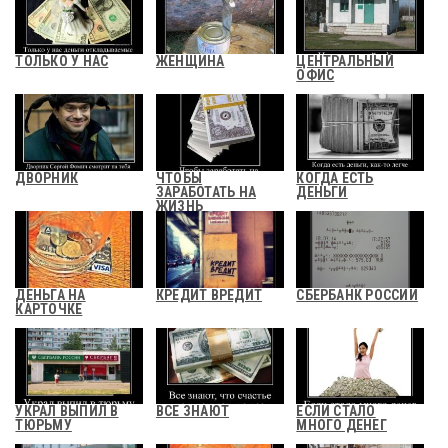
ТОЛЬКО У НАС
ЖЕНЩИНА
ЦЕНТРАЛЬНЫЙ
ОФИС
ДВОРНИК
ЧТОБЫ
КОГДА ЕСТЬ
ЗАРАБОТАТЬ НА
ДЕНЬГИ
ЖИЗНЬ
ДЕНЬГА НА
КРЕДИТ ВРЕДИТ
СБЕРБАНК РОССИИ
КАРТОЧКЕ
УКРАЛ ВЫПИЛ В
ВСЕ ЗНАЮТ
ЕСЛИ СТАЛО
ТЮРЬМУ
МНОГО ДЕНЕГ