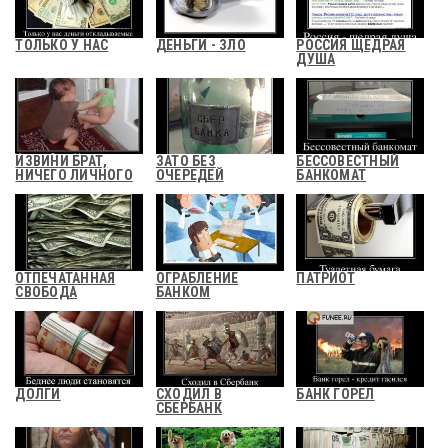
ТОЛЬКО У НАС
ДЕНЬГИ - ЗЛО
РОССИЯ ЩЕДРАЯ
ДУША
ИЗВИНИ БРАТ,
ЗАТО БЕЗ
БЕССОВЕСТНЫЙ
НИЧЕГО ЛИЧНОГО
ОЧЕРЕДЕЙ
БАНКОМАТ
ОТПЕЧАТАННАЯ
ОГРАБЛЕНИЕ
ПАТРИОТ
СВОБОДА
БАНКОМ
ДОЛГИ
СХОДИЛ В
БАНК ГОРЕЛ
СБЕРБАНК