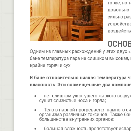
то же, но
довольно 
сильно раз
устройств
воздейств
ОСНО
Одним из главных расхождений у этих двух «
бане температура пара не слишком высокая, 
крайне горяч и сух.
В бане относительно низкая температура ч
влажность. Эти совмещенные два компон
нет слишком уж жгущего жаркого воздуха
сушит слизистые носа и горла;
Тело в парной прогревается намного сил
организма различных токсинов. Также б
большинства внутренних органов;
большая влажность препятствует испарен