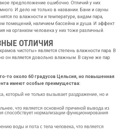
 такое предположение ошибочно. Отличий у них
много. И дело не только в названии. Бани и сауны
нятся по влажности и температуре, видам пара,
ом помещений, наличием бассейна и душа. И эффект
ия на организм человека у них тоже различный.
ВНЫЕ ОТЛИЧИЯ
храмов чистоты» является степень влажности пара. В
но он является довольно влажным. В сауне же пар
то-то около 60 градусов Цельсия, но повышенная
ента имеют особые преимущества:
, который не только вызывает раздражение, но и
ьнее, что является основной причиной вывода из
аня способствует нормализации функционирования
ию воды и пота с тела человека, что является